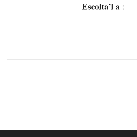
Escolta’l a
: