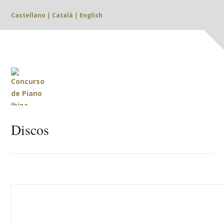
Castellano
|
Català
|
English
Discos