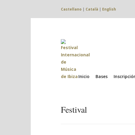
Castellano
|
Català
|
English
Inicio
Bases
Inscripció
Festival