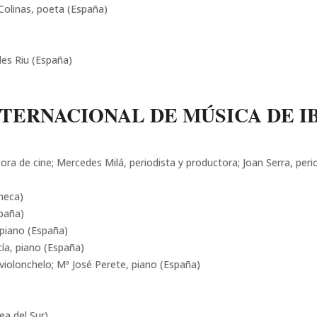
Colinas, poeta (España)
des Riu (España)
NTERNACIONAL DE MÚSICA DE IB
ra de cine; Mercedes Milá, periodista y productora; Joan Serra, peri
heca)
paña)
piano (España)
cía, piano (España)
, violonchelo; Mª José Perete, piano (España)
ea del Sur)