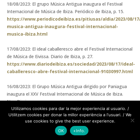
18/08/2023: El grupo Música Antigua inaugura el Festival
Internacional de Música de Ibiza. Periódico de Ibiza, p. 15.
https://www.periodicodeibiza.es/pitiusas/aldia/2023/08/1
musica-antigua-inaugura-festival-internacional-
musica-ibiza.html
17/08/2023: El ideal caballeresco abre el Festival Internacional
de Música de Eivissa. Diario de Ibiza, p. 27.
https://www.diariodeibiza.es/sociedad/2023/08/17/ideal-
caballeresco-abre-festival-internacional-91030997.html
16/08/2023: El Grupo Música Antigua dirigido por Paniagua
inaugura el XXV Festival Internacional de Música de Ibiza.
Nou Diari
https://www.noudiari.es/cultura-ibiza/el-grupo-
Utilizamos cookies para dar la mejor experiencia al usuario. /
Utilitzem cookies per donar la millor experiència a l'usuari. / We
musica-antigua-dirigido-por-paniagua-inaugura-el-
use cookies to give the best user experience.
xxv-festival-internacional-de-musica-de-ibiza/
OK
+Info.
14/08/2023: Enric Majoral engalana el escenario del Festival