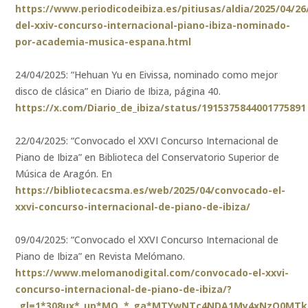
https://www.periodicodeibiza.es/pitiusas/aldia/2025/04/26
del-xxiv-concurso-internacional-piano-ibiza-nominado-
por-academia-musica-espana.html
24/04/2025: “Hehuan Yu en Eivissa, nominado como mejor
disco de clásica” en Diario de Ibiza, página 40.
https://x.com/Diario_de_ibiza/status/1915375844001775891
22/04/2025: “Convocado el XXVI Concurso Internacional de
Piano de Ibiza” en Biblioteca del Conservatorio Superior de
Música de Aragón. En
https://bibliotecacsma.es/web/2025/04/convocado-el-
xxvi-concurso-internacional-de-piano-de-ibiza/
09/04/2025: “Convocado el XXVI Concurso Internacional de
Piano de Ibiza” en Revista Melómano.
https://www.melomanodigital.com/convocado-el-xxvi-
concurso-internacional-de-piano-de-ibiza/?
_gl=1*308ux*_up*MQ..*_ga*MTYwNTc4NDA1My4xNzQ0MT