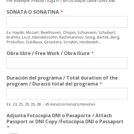
Per exemple: Preludi i fuga nº1 en Do Mayor Llibre I BWV 846
SONATA O SONATINA
*
Ex: Haydn, Mozart, Beethoven, Chopin, Schumann, Schubert,
Brahms, Liszt, Mendelssohn, Rachmaninov, Grieg, Bartók, Berg,
Prokofiev, Dutilleux, Ginastera, Scriabin, Hindemith...
Obra libre / Free Work / Obra lliure
*
Duración del programa / Total duration of the
program / Duració total del programa
*
Ex: 23, 25, 29, 35, 38… 45 minutos/minuts/minutes
Adjunta Fotocopia DNI o Pasaporte / Attach
Passport or DNI Copy /Fotocòpia DNI o Passaport
*